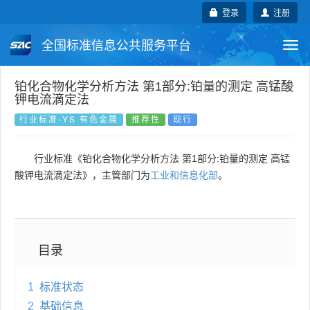
登录
注册
全国标准信息公共服务平台
Togg
navi
国家标准
行业标准
地方标准
铂化合物化学分析方法 第1部分:铂量的测定 高锰酸
钾电流滴定法
团体标准
企业标准
国际标准
行业标准-YS 有色金属
推荐性
现行
国外标准
技术委员会
行业标准《铂化合物化学分析方法 第1部分:铂量的测定 高锰
酸钾电流滴定法》，主管部门为
工业和信息化部
。
目录
1
标准状态
2
基础信息