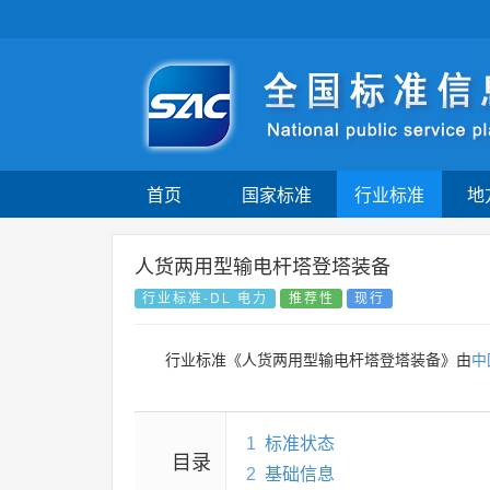
首页
国家标准
行业标准
地
人货两用型输电杆塔登塔装备
行业标准-DL 电力
推荐性
现行
行业标准《人货两用型输电杆塔登塔装备》由
中
1
标准状态
目录
2
基础信息