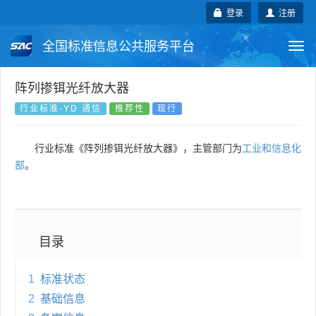
登录
注册
全国标准信息公共服务平台
Togg
navi
国家标准
行业标准
地方标准
阵列掺铒光纤放大器
行业标准-YD 通信
推荐性
现行
团体标准
企业标准
国际标准
行业标准《阵列掺铒光纤放大器》，主管部门为
工业和信息化
国外标准
技术委员会
部
。
目录
1
标准状态
2
基础信息