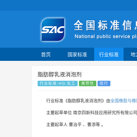
首页
国家标准
行业标准
地
脂肪醇乳液消泡剂
行业标准-HG 化工
推荐性
现行
行业标准《脂肪醇乳液消泡剂》由
全国橡胶与橡
主要起草单位
南京四新科技应用研究所有限公
主要起草人
曹治平
、
曹添等
。