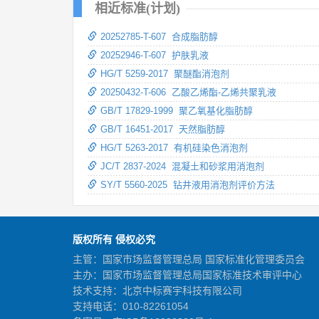
相近标准(计划)
20252785-T-607 合成脂肪醇
20252946-T-607 护肤乳液
HG/T 5259-2017 聚醚酯消泡剂
20250432-T-606 乙酸乙烯酯-乙烯共聚乳液
GB/T 17829-1999 聚乙氧基化脂肪醇
GB/T 16451-2017 天然脂肪醇
HG/T 5263-2017 有机硅染色消泡剂
JC/T 2837-2024 混凝土和砂浆用消泡剂
SY/T 5560-2025 钻井液用消泡剂评价方法
版权所有 侵权必究
主管：国家市场监督管理总局 国家标准化管理委员会
主办：国家市场监督管理总局国家标准技术审评中心
技术支持：北京中标赛宇科技有限公司
支持电话：010-82261054