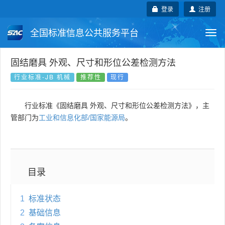
登录
注册
全国标准信息公共服务平台
Togg
navi
国家标准
行业标准
地方标准
固结磨具 外观、尺寸和形位公差检测方法
行业标准-JB 机械
推荐性
现行
团体标准
企业标准
国际标准
行业标准《固结磨具 外观、尺寸和形位公差检测方法》，主
国外标准
技术委员会
管部门为
工业和信息化部/国家能源局
。
目录
1
标准状态
2
基础信息