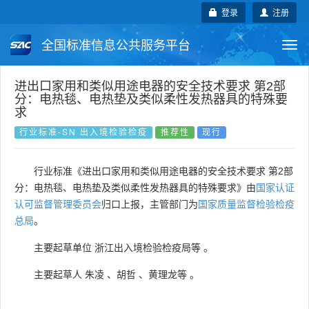
登录
注册
全国标准信息公共服务平台
Togg
navi
国家标准
行业标准
地方标准
进出口家用和类似用途电器的安全技术要求 第2部
分：电热毯、电热垫及类似柔性发热器具的特殊要
求
团体标准
企业标准
国际标准
行业标准-SN 出入境检验检疫
推荐性
现行
国外标准
技术委员会
行业标准《进出口家用和类似用途电器的安全技术要求 第2部
分：电热毯、电热垫及类似柔性发热器具的特殊要求》由
国家认证
认可监督管理委员会
归口上报，主管部门为
国家质量监督检验检疫
总局
。
主要起草单位
浙江出入境检验检疫局等
。
主要起草人
朱凌
、
胡哲
、
黄理龙等
。