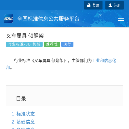
登录
注册
全国标准信息公共服务平台
Togg
navi
国家标准
行业标准
地方标准
叉车属具 倾翻架
行业标准-JB 机械
推荐性
现行
团体标准
企业标准
国际标准
行业标准《叉车属具 倾翻架》，主管部门为
工业和信息化
国外标准
技术委员会
部
。
目录
1
标准状态
2
基础信息