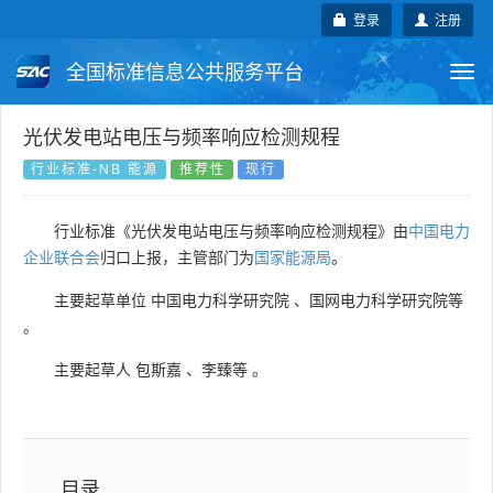
登录
注册
全国标准信息公共服务平台
Togg
navi
国家标准
行业标准
地方标准
光伏发电站电压与频率响应检测规程
行业标准-NB 能源
推荐性
现行
团体标准
企业标准
国际标准
行业标准《光伏发电站电压与频率响应检测规程》由
中国电力
国外标准
技术委员会
企业联合会
归口上报，主管部门为
国家能源局
。
主要起草单位
中国电力科学研究院
、
国网电力科学研究院等
。
主要起草人
包斯嘉
、
李臻等
。
目录