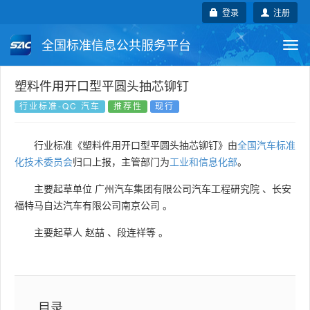
登录
注册
全国标准信息公共服务平台
Togg
navi
国家标准
行业标准
地方标准
塑料件用开口型平圆头抽芯铆钉
行业标准-QC 汽车
推荐性
现行
团体标准
企业标准
国际标准
行业标准《塑料件用开口型平圆头抽芯铆钉》由
全国汽车标准
国外标准
技术委员会
化技术委员会
归口上报，主管部门为
工业和信息化部
。
主要起草单位
广州汽车集团有限公司汽车工程研究院
、
长安
福特马自达汽车有限公司南京公司
。
主要起草人
赵喆
、
段连祥等
。
目录