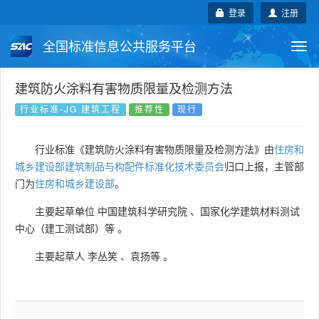
登录
注册
全国标准信息公共服务平台
Togg
navi
国家标准
行业标准
地方标准
建筑防火涂料有害物质限量及检测方法
行业标准-JG 建筑工程
推荐性
现行
团体标准
企业标准
国际标准
行业标准《建筑防火涂料有害物质限量及检测方法》由
住房和
国外标准
技术委员会
城乡建设部建筑制品与构配件标准化技术委员会
归口上报，主管部
门为
住房和城乡建设部
。
主要起草单位
中国建筑科学研究院
、
国家化学建筑材料测试
中心（建工测试部）等
。
主要起草人
李丛笑
、
袁扬等
。