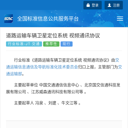
登录
注册
全国标准信息公共服务平台
Togg
navi
国家标准
行业标准
地方标准
道路运输车辆卫星定位系统 视频通讯协议
行业标准-JT 交通
推荐性
现行
团体标准
企业标准
国际标准
行业标准《道路运输车辆卫星定位系统 视频通讯协议》由
交
国外标准
技术委员会
通运输信息通信及导航标准化技术委员会
归口上报，主管部门为
交
通运输部
。
主要起草单位
中国交通通信信息中心
、
北京国交信通科技发
展有限公司
、
江苏威森通讯科技有限公司等
。
主要起草人
冯泉
、
刘建
、
牛文江等
。