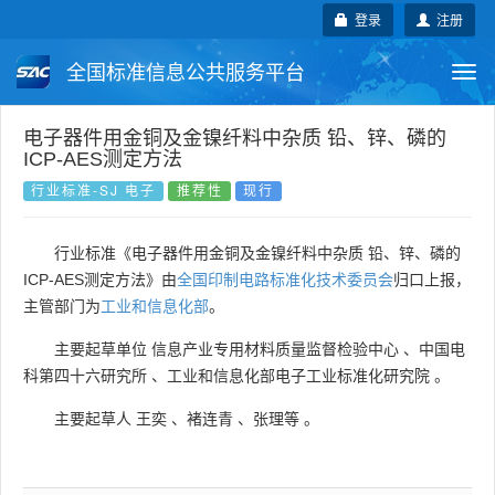
登录
注册
全国标准信息公共服务平台
Togg
navi
国家标准
行业标准
地方标准
电子器件用金铜及金镍纤料中杂质 铅、锌、磷的
ICP-AES测定方法
团体标准
企业标准
国际标准
行业标准-SJ 电子
推荐性
现行
国外标准
技术委员会
行业标准《电子器件用金铜及金镍纤料中杂质 铅、锌、磷的
ICP-AES测定方法》由
全国印制电路标准化技术委员会
归口上报，
主管部门为
工业和信息化部
。
主要起草单位
信息产业专用材料质量监督检验中心
、
中国电
科第四十六研究所
、
工业和信息化部电子工业标准化研究院
。
主要起草人
王奕
、
褚连青
、
张理等
。