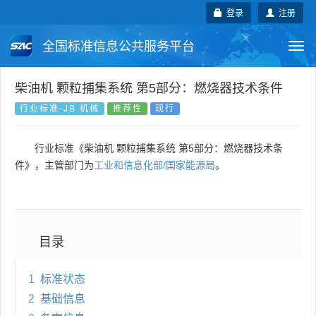
登录
注册
全国标准信息公共服务平台
Togg
navi
国家标准
行业标准
地方标准
柴油机 颗粒捕集系统 第5部分：燃烧器技术条件
行业标准-JB 机械
推荐性
现行
团体标准
企业标准
国际标准
行业标准《柴油机 颗粒捕集系统 第5部分：燃烧器技术条
国外标准
技术委员会
件》，主管部门为
工业和信息化部/国家能源局
。
目录
1
标准状态
2
基础信息