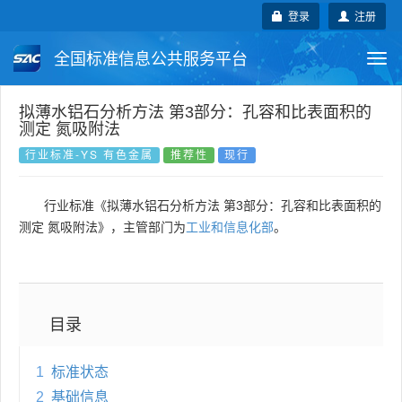
登录
注册
全国标准信息公共服务平台
Togg
navi
国家标准
行业标准
地方标准
拟薄水铝石分析方法 第3部分：孔容和比表面积的
测定 氮吸附法
团体标准
企业标准
国际标准
行业标准-YS 有色金属
推荐性
现行
国外标准
技术委员会
行业标准《拟薄水铝石分析方法 第3部分：孔容和比表面积的
测定 氮吸附法》，主管部门为
工业和信息化部
。
目录
1
标准状态
2
基础信息