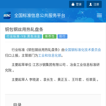
登录
注册
全国标准信息公共服务平台
Togg
navi
国家标准
行业标准
地方标准
铜包钢丝用热轧盘条
行业标准-YB 黑色冶金
推荐性
现行
团体标准
企业标准
国际标准
行业标准《铜包钢丝用热轧盘条》由
全国钢标准化技术委员会
国外标准
技术委员会
归口上报，主管部门为
工业和信息化部
。
主要起草单位
江苏沙钢集团有限公司
、
冶金工业信息标准研
究院
。
主要起草人
李晓波
、
袁长生
、
黄正玉
、
王玲君
、
任翠英
。
目录