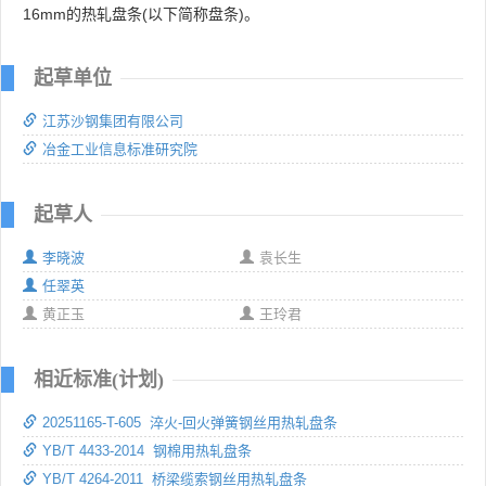
16mm的热轧盘条(以下简称盘条)。
起草单位
江苏沙钢集团有限公司
冶金工业信息标准研究院
起草人
李晓波
袁长生
任翠英
黄正玉
王玲君
相近标准(计划)
20251165-T-605 淬火-回火弹簧钢丝用热轧盘条
YB/T 4433-2014 钢棉用热轧盘条
YB/T 4264-2011 桥梁缆索钢丝用热轧盘条