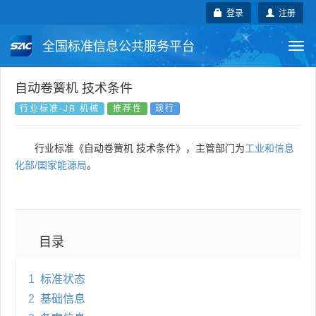
登录
注册
全国标准信息公共服务平台
Togg
navi
国家标准
行业标准
地方标准
自动卷簧机 技术条件
行业标准-JB 机械
推荐性
现行
团体标准
企业标准
国际标准
行业标准《自动卷簧机 技术条件》，主管部门为
工业和信息
国外标准
技术委员会
化部/国家能源局
。
目录
1
标准状态
2
基础信息