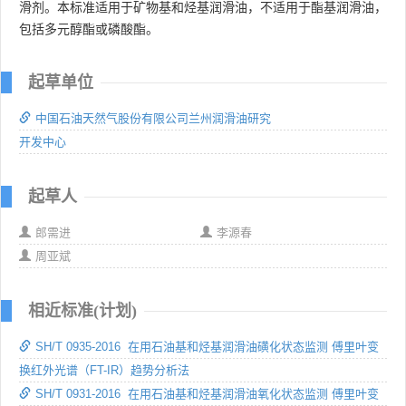
滑剂。本标准适用于矿物基和烃基润滑油，不适用于酯基润滑油，
包括多元醇酯或磷酸酯。
起草单位
中国石油天然气股份有限公司兰州润滑油研究
开发中心
起草人
郎需进
李源春
周亚斌
相近标准(计划)
SH/T 0935-2016 在用石油基和烃基润滑油磺化状态监测 傅里叶变
换红外光谱（FT-IR）趋势分析法
SH/T 0931-2016 在用石油基和烃基润滑油氧化状态监测 傅里叶变