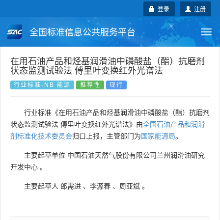
登录
注册
全国标准信息公共服务平台
Togg
navi
国家标准
行业标准
地方标准
在用石油产品和烃基润滑油中磷酸盐（酯）抗磨剂
状态监测试验法 傅里叶变换红外光谱法
团体标准
企业标准
国际标准
行业标准-NB 能源
推荐性
现行
国外标准
技术委员会
行业标准《在用石油产品和烃基润滑油中磷酸盐（酯）抗磨剂
状态监测试验法 傅里叶变换红外光谱法》由
全国石油产品和润滑
剂标准化技术委员会
归口上报，主管部门为
国家能源局
。
主要起草单位
中国石油天然气股份有限公司兰州润滑油研究
开发中心
。
主要起草人
郎需进
、
李源春
、
周亚斌
。