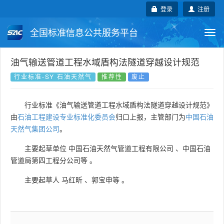
登录
注册
全国标准信息公共服务平台
Togg
navi
国家标准
行业标准
地方标准
油气输送管道工程水域盾构法隧道穿越设计规范
行业标准-SY 石油天然气
推荐性
废止
团体标准
企业标准
国际标准
行业标准《油气输送管道工程水域盾构法隧道穿越设计规范》
国外标准
技术委员会
由
石油工程建设专业标准化委员会
归口上报，主管部门为
中国石油
天然气集团公司
。
主要起草单位
中国石油天然气管道工程有限公司
、
中国石油
管道局第四工程分公司等
。
主要起草人
马红昕
、
郭宝申等
。