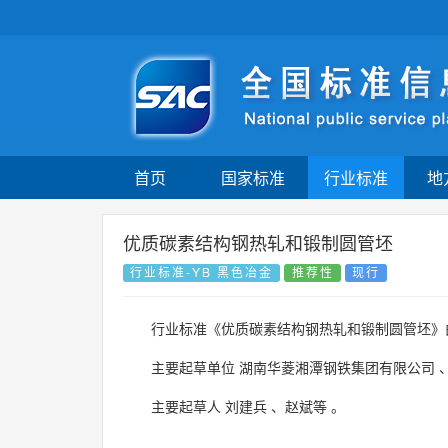
首页
国家标准
行业标准
地
优质碳素结构钢热轧和锻制圆管坯
行业标准-YB 黑色冶金
推荐性
现行
行业标准《优质碳素结构钢热轧和锻制圆管坯》
主要起草单位
湖南华菱湘潭钢铁集团有限公司
主要起草人
刘建兵
、
赵斌等
。