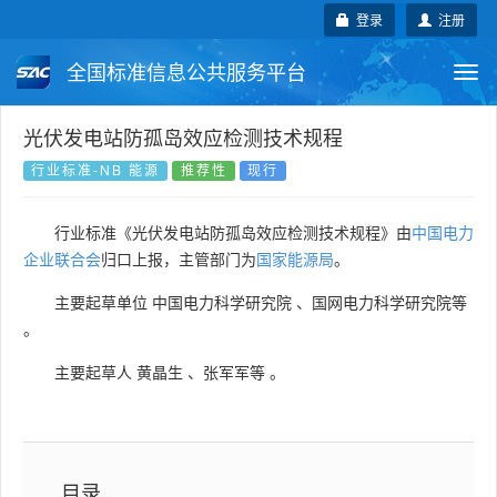
登录
注册
全国标准信息公共服务平台
Togg
navi
国家标准
行业标准
地方标准
光伏发电站防孤岛效应检测技术规程
行业标准-NB 能源
推荐性
现行
团体标准
企业标准
国际标准
行业标准《光伏发电站防孤岛效应检测技术规程》由
中国电力
国外标准
技术委员会
企业联合会
归口上报，主管部门为
国家能源局
。
主要起草单位
中国电力科学研究院
、
国网电力科学研究院等
。
主要起草人
黄晶生
、
张军军等
。
目录