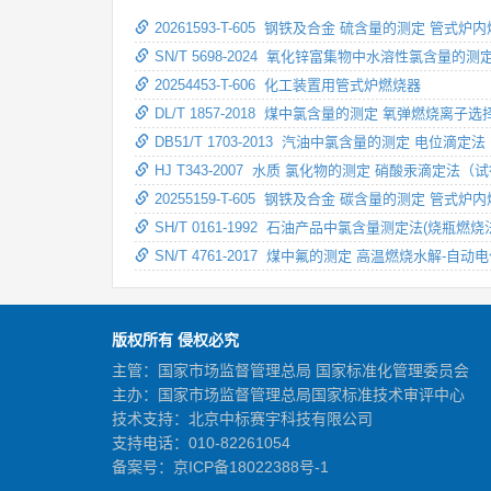
20261593-T-605 钢铁及合金 硫含量的测定 管
SN/T 5698-2024 氧化锌富集物中水溶性氯含量的
20254453-T-606 化工装置用管式炉燃烧器
DL/T 1857-2018 煤中氯含量的测定 氧弹燃烧离子
DB51/T 1703-2013 汽油中氯含量的测定 电位滴定法
HJ T343-2007 水质 氯化物的测定 硝酸汞滴定法（
20255159-T-605 钢铁及合金 碳含量的测定 管
SH/T 0161-1992 石油产品中氯含量测定法(烧瓶燃烧
SN/T 4761-2017 煤中氟的测定 高温燃烧水解-自
版权所有 侵权必究
主管：国家市场监督管理总局 国家标准化管理委员会
主办：国家市场监督管理总局国家标准技术审评中心
技术支持：北京中标赛宇科技有限公司
支持电话：010-82261054
备案号：
京ICP备18022388号-1