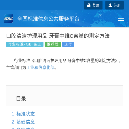
登录
注册
全国标准信息公共服务平台
Togg
navi
国家标准
行业标准
地方标准
口腔清洁护理用品 牙膏中维C含量的测定方法
行业标准-QB 轻工
推荐性
现行
团体标准
企业标准
国际标准
行业标准《口腔清洁护理用品 牙膏中维C含量的测定方法》，
国外标准
技术委员会
主管部门为
工业和信息化部
。
目录
1
标准状态
2
基础信息