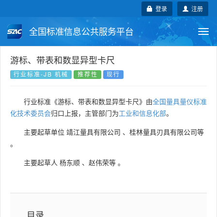
登录
注册
全国标准信息公共服务平台
Togg
navi
国家标准
行业标准
地方标准
游标、带表和数显异型卡尺
行业标准-JB 机械
推荐性
现行
团体标准
企业标准
国际标准
行业标准《游标、带表和数显异型卡尺》由
全国量具量仪标准
国外标准
技术委员会
化技术委员会
归口上报，主管部门为
工业和信息化部
。
主要起草单位
靖江量具有限公司
、
桂林量具刃具有限公司等
。
主要起草人
杨东顺
、
赵伟荣等
。
目录