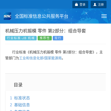
登录
注册
全国标准信息公共服务平台
Togg
navi
国家标准
行业标准
地方标准
机械压力机锻模 零件 第2部分：组合导套
行业标准-JB 机械
推荐性
现行
团体标准
企业标准
国际标准
行业标准《机械压力机锻模 零件 第2部分：组合导套》，主
国外标准
技术委员会
管部门为
工业和信息化部/国家能源局
。
目录
1
标准状态
2
基础信息