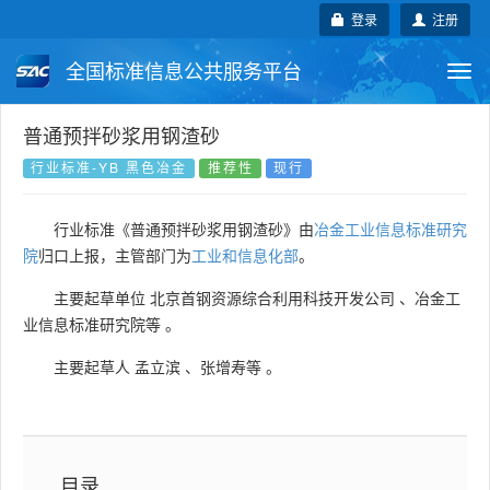
登录
注册
全国标准信息公共服务平台
Togg
navi
国家标准
行业标准
地方标准
普通预拌砂浆用钢渣砂
行业标准-YB 黑色冶金
推荐性
现行
团体标准
企业标准
国际标准
行业标准《普通预拌砂浆用钢渣砂》由
冶金工业信息标准研究
国外标准
技术委员会
院
归口上报，主管部门为
工业和信息化部
。
主要起草单位
北京首钢资源综合利用科技开发公司
、
冶金工
业信息标准研究院等
。
主要起草人
孟立滨
、
张增寿等
。
目录