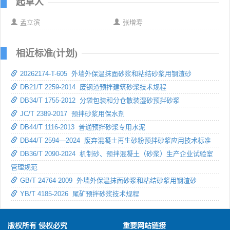
起草人
孟立滨
张增寿
相近标准(计划)
20262174-T-605 外墙外保温抹面砂浆和粘结砂浆用钢渣砂
DB21/T 2259-2014 废钢渣预拌建筑砂浆技术规程
DB34/T 1755-2012 分袋包装和分仓散装湿砂预拌砂浆
JC/T 2389-2017 预拌砂浆用保水剂
DB44/T 1116-2013 普通预拌砂浆专用水泥
DB44/T 2594—2024 废弃混凝土再生砂粉预拌砂浆应用技术标准
DB36/T 2090-2024 机制砂、预拌混凝土（砂浆）生产企业试验室
管理规范
GB/T 24764-2009 外墙外保温抹面砂浆和粘结砂浆用钢渣砂
YB/T 4185-2026 尾矿预拌砂浆技术规程
版权所有 侵权必究
重要网站链接