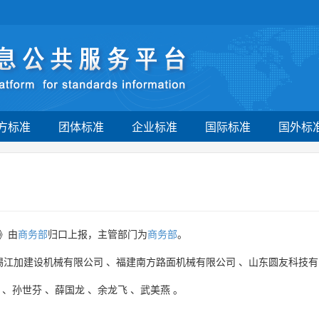
方标准
团体标准
企业标准
国际标准
国外标
》由
商务部
归口上报，主管部门为
商务部
。
锡江加建设机械有限公司
、
福建南方路面机械有限公司
、
山东圆友科技有
、
孙世芬
、
薛国龙
、
余龙飞
、
武美燕
。