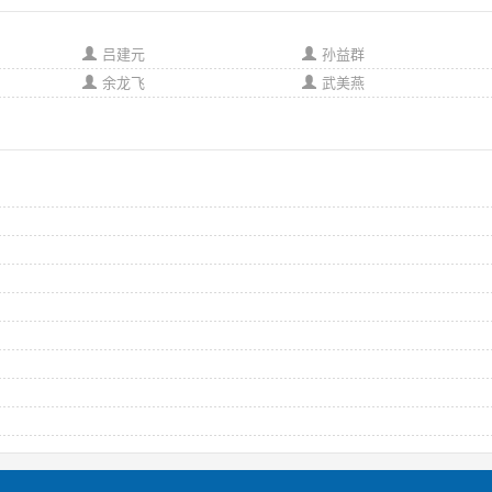
吕建元
孙益群
余龙飞
武美燕