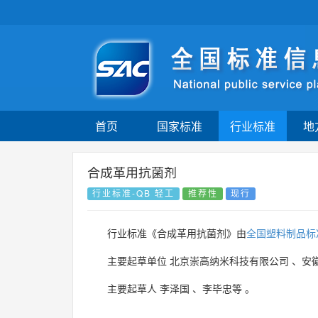
首页
国家标准
行业标准
地
合成革用抗菌剂
行业标准-QB 轻工
推荐性
现行
行业标准《合成革用抗菌剂》由
全国塑料制品标
主要起草单位
北京崇高纳米科技有限公司
、
安
主要起草人
李泽国
、
李毕忠等
。