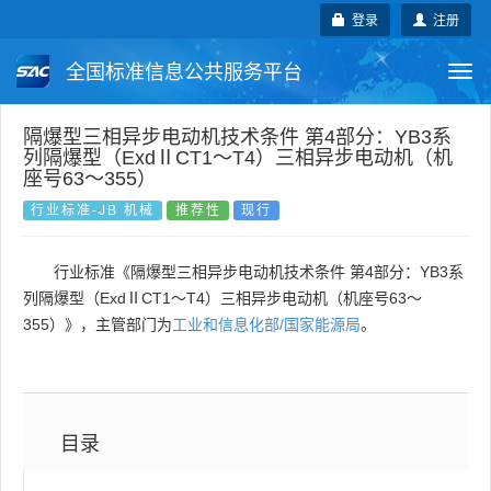
登录
注册
全国标准信息公共服务平台
Togg
navi
国家标准
行业标准
地方标准
隔爆型三相异步电动机技术条件 第4部分：YB3系
列隔爆型（ExdⅡCT1～T4）三相异步电动机（机
座号63～355）
团体标准
企业标准
国际标准
行业标准-JB 机械
推荐性
现行
国外标准
技术委员会
行业标准《隔爆型三相异步电动机技术条件 第4部分：YB3系
列隔爆型（ExdⅡCT1～T4）三相异步电动机（机座号63～
355）》，主管部门为
工业和信息化部/国家能源局
。
目录