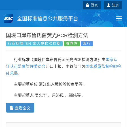
登录
注册
全国标准信息公共服务平台
Togg
navi
国家标准
行业标准
地方标准
国境口岸布鲁氏菌荧光PCR检测方法
行业标准-SN 出入境检验检疫
推荐性
现行
团体标准
企业标准
国际标准
行业标准《国境口岸布鲁氏菌荧光PCR检测方法》由
国家认
国外标准
技术委员会
证认可监督管理委员会
归口上报，主管部门为
国家质量监督检验检
疫总局
。
主要起草单位
浙江出入境检验检疫局等
。
主要起草人
吴忠华
、
吕沁风
、
郑伟等
。
查看全文