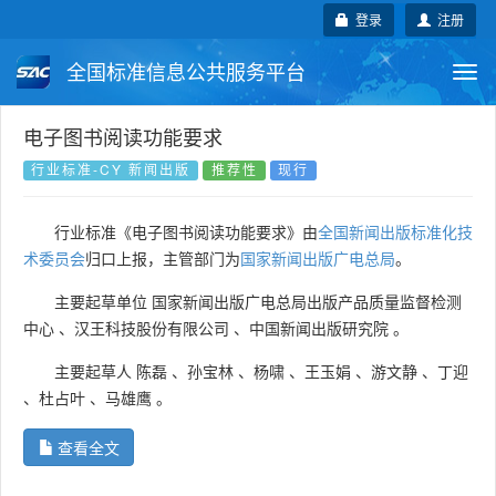
登录
注册
全国标准信息公共服务平台
Togg
navi
国家标准
行业标准
地方标准
电子图书阅读功能要求
行业标准-CY 新闻出版
推荐性
现行
团体标准
企业标准
国际标准
行业标准《电子图书阅读功能要求》由
全国新闻出版标准化技
国外标准
技术委员会
术委员会
归口上报，主管部门为
国家新闻出版广电总局
。
主要起草单位
国家新闻出版广电总局出版产品质量监督检测
中心
、
汉王科技股份有限公司
、
中国新闻出版研究院
。
主要起草人
陈磊
、
孙宝林
、
杨啸
、
王玉娟
、
游文静
、
丁迎
、
杜占叶
、
马雄鹰
。
查看全文