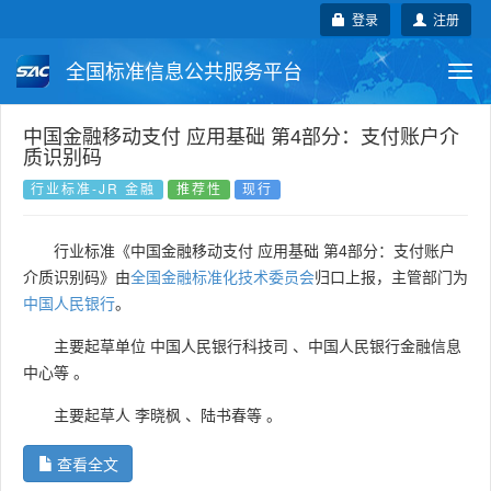
登录
注册
全国标准信息公共服务平台
Togg
navi
国家标准
行业标准
地方标准
中国金融移动支付 应用基础 第4部分：支付账户介
质识别码
团体标准
企业标准
国际标准
行业标准-JR 金融
推荐性
现行
国外标准
技术委员会
行业标准《中国金融移动支付 应用基础 第4部分：支付账户
介质识别码》由
全国金融标准化技术委员会
归口上报，主管部门为
中国人民银行
。
主要起草单位
中国人民银行科技司
、
中国人民银行金融信息
中心等
。
主要起草人
李晓枫
、
陆书春等
。
查看全文