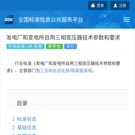
登录
注册
全国标准信息公共服务平台
Togg
navi
国家标准
行业标准
地方标准
发电厂和变电所自用三相变压器技术参数和要求
行业标准-JB 机械
推荐性
现行
团体标准
企业标准
国际标准
行业标准《发电厂和变电所自用三相变压器技术参数和要
国外标准
技术委员会
求》，主管部门为
工业和信息化部/国家能源局
。
目录
1
标准状态
2
基础信息