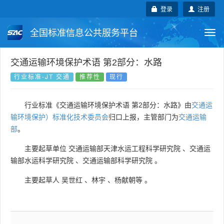
登录
注册
全国标准信息公共服务平台
Togg
navi
国家标准
行业标准
地方标准
交通运输环境保护术语 第2部分：水路
行业标准-JT 交通
推荐性
现行
团体标准
企业标准
国际标准
行业标准《交通运输环境保护术语 第2部分：水路》由
交通运
国外标准
技术委员会
输环境保护）标准化技术委员会
归口上报，主管部门为
交通运输
部
。
主要起草单位
交通运输部天津水运工程科学研究院
、
交通运
输部水运科学研究院
、
交通运输部科学研究院
。
主要起草人
吴世红
、
林宇
、
杨献朝等
。