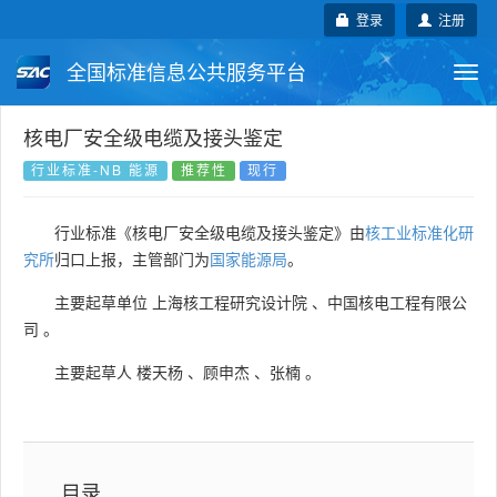
登录
注册
全国标准信息公共服务平台
Togg
navi
国家标准
行业标准
地方标准
核电厂安全级电缆及接头鉴定
行业标准-NB 能源
推荐性
现行
团体标准
企业标准
国际标准
行业标准《核电厂安全级电缆及接头鉴定》由
核工业标准化研
国外标准
技术委员会
究所
归口上报，主管部门为
国家能源局
。
主要起草单位
上海核工程研究设计院
、
中国核电工程有限公
司
。
主要起草人
楼天杨
、
顾申杰
、
张楠
。
目录