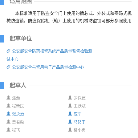
适用范围
本标准适用于防盗安全门上使用的插芯式、外装式和密码式机
械防盗锁。防盗保险柜（箱）上使用的机械防盗锁可部分参照使用
起草单位
公安部安全防范报警系统产品质量监督检验测
试中心
公安部安全与警用电子产品质量检测中心
起草人
潘灏
罗保德
程新民
王跃斌
张永治
应军
贾君淼
马铭宇
程飞
柳小勇