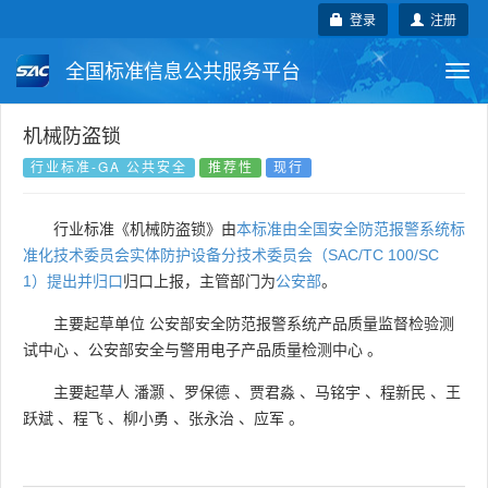
登录
注册
全国标准信息公共服务平台
Togg
navi
国家标准
行业标准
地方标准
机械防盗锁
行业标准-GA 公共安全
推荐性
现行
团体标准
企业标准
国际标准
行业标准《机械防盗锁》由
本标准由全国安全防范报警系统标
国外标准
技术委员会
准化技术委员会实体防护设备分技术委员会（SAC/TC 100/SC
1）提出并归口
归口上报，主管部门为
公安部
。
主要起草单位
公安部安全防范报警系统产品质量监督检验测
试中心
、
公安部安全与警用电子产品质量检测中心
。
主要起草人
潘灏
、
罗保德
、
贾君淼
、
马铭宇
、
程新民
、
王
跃斌
、
程飞
、
柳小勇
、
张永治
、
应军
。