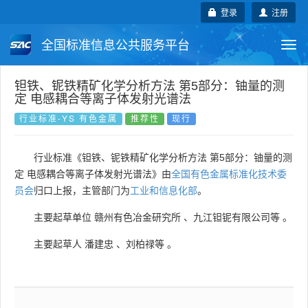
登录
注册
全国标准信息公共服务平台
Togg
navi
国家标准
行业标准
地方标准
钽铁、铌铁精矿化学分析方法 第5部分：铀量的测
定 电感耦合等离子体发射光谱法
团体标准
企业标准
国际标准
行业标准-YS 有色金属
推荐性
现行
国外标准
技术委员会
行业标准《钽铁、铌铁精矿化学分析方法 第5部分：铀量的测
定 电感耦合等离子体发射光谱法》由
全国有色金属标准化技术委
员会
归口上报，主管部门为
工业和信息化部
。
主要起草单位
赣州有色冶金研究所
、
九江钽铌有限公司等
。
主要起草人
潘建忠
、
刘柏禄等
。