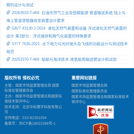
臂的设计与测试
20263533-T-469 石油天然气工业及低碳能源 管道输送系统 陆上与
海上管道清管器收发装置设计要求
GB/T 43130.2-2024 液化天然气装置和设备 浮式液化天然气装置的
设计 第2部分：浮式储存和再气化装置的特殊要求
SY/T 7636-2021 水下电力与光纤接头及飞线的功能设计与测试技术
规范
20253370-T-469 船舶与海洋技术 液氢船用输送臂设计和试验
版权所有 侵权必究
重要网站链接
主管：国家市场监督管理总局 国家
国家市场监督管理总局
标准化管理委员会
国家标准化管理委员会
主办：国家市场监督管理总局国家标
国家市场监督管理总局国家标准技术
准技术审评中心
审评中心
技术支持：北京中标赛宇科技有限公
司
支持电话：010-82261054
备案号：
京ICP备18022388号-1