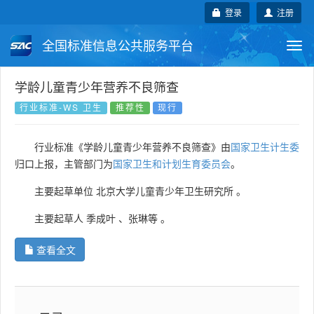
登录
注册
全国标准信息公共服务平台
Togg
navi
国家标准
行业标准
地方标准
学龄儿童青少年营养不良筛查
行业标准-WS 卫生
推荐性
现行
团体标准
企业标准
国际标准
行业标准《学龄儿童青少年营养不良筛查》由
国家卫生计生委
国外标准
技术委员会
归口上报，主管部门为
国家卫生和计划生育委员会
。
主要起草单位
北京大学儿童青少年卫生研究所
。
主要起草人
季成叶
、
张琳等
。
查看全文