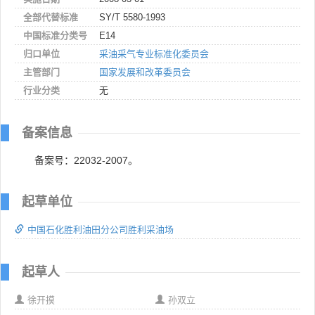
全部代替标准
SY/T 5580-1993
中国标准分类号
E14
归口单位
采油采气专业标准化委员会
主管部门
国家发展和改革委员会
行业分类
无
备案信息
备案号：22032-2007。
起草单位
中国石化胜利油田分公司胜利采油场
起草人
徐开摸
孙双立