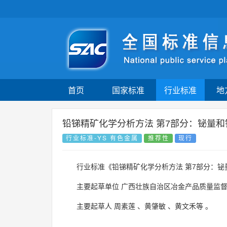
首页
国家标准
行业标准
地
铅锑精矿化学分析方法 第7部分：铋量和
行业标准-YS 有色金属
推荐性
现行
行业标准《铅锑精矿化学分析方法 第7部分：铋
主要起草单位
广西壮族自治区冶金产品质量监
主要起草人
周素莲
、
黄肇敏
、
黄文禾等
。