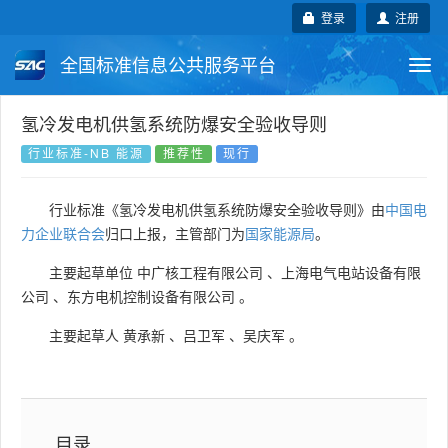
登录
注册
全国标准信息公共服务平台
Togg
navi
国家标准
行业标准
地方标准
氢冷发电机供氢系统防爆安全验收导则
行业标准-NB 能源
推荐性
现行
团体标准
企业标准
国际标准
行业标准《氢冷发电机供氢系统防爆安全验收导则》由
中国电
国外标准
技术委员会
力企业联合会
归口上报，主管部门为
国家能源局
。
主要起草单位
中广核工程有限公司
、
上海电气电站设备有限
公司
、
东方电机控制设备有限公司
。
主要起草人
黄承新
、
吕卫军
、
吴庆军
。
目录