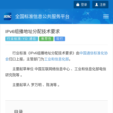
登录
注册
全国标准信息公共服务平台
Togg
navi
国家标准
行业标准
地方标准
IPv6组播地址分配技术要求
行业标准-YD 通信
推荐性
现行
团体标准
企业标准
国际标准
行业标准《IPv6组播地址分配技术要求》由
中国通信标准化协
国外标准
技术委员会
会
归口上报，主管部门为
工业和信息化部
。
主要起草单位
中国互联网络信息中心
、
工业和信息化部电信
研究院等
。
主要起草人
罗万明
、
陈涛等
。
目录