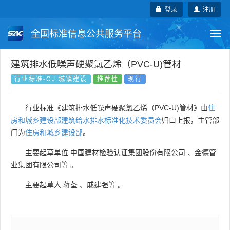
登录
注册
全国标准信息公共服务平台
Togg
navi
国家标准
行业标准
地方标准
建筑排水低噪声硬聚氯乙烯（PVC-U)管材
行业标准-CJ 城镇建设
推荐性
现行
团体标准
企业标准
国际标准
行业标准《建筑排水低噪声硬聚氯乙烯（PVC-U)管材》由
住
国外标准
技术委员会
房和城乡建设部建筑给水排水标准化技术委员会
归口上报，主管部
门为
住房和城乡建设部
。
主要起草单位
中国建材检验认证集团股份有限公司
、
金德管
业集团有限公司等
。
主要起草人
蒋荃
、
戚建强等
。