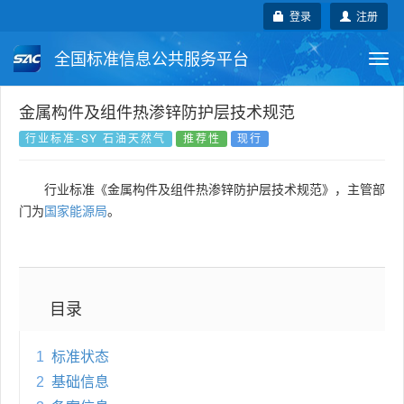
登录
注册
全国标准信息公共服务平台
Togg
navi
国家标准
行业标准
地方标准
金属构件及组件热渗锌防护层技术规范
行业标准-SY 石油天然气
推荐性
现行
团体标准
企业标准
国际标准
行业标准《金属构件及组件热渗锌防护层技术规范》，主管部
国外标准
技术委员会
门为
国家能源局
。
目录
1
标准状态
2
基础信息