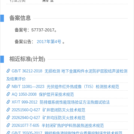
行业分类
采矿业
备案信息
备案号：57737-2017。
备案公告：
2017年第4号
。
相近标准(计划)
GB/T 36212-2018 无损检测 地下金属构件水泥防护层胶结声波检测
及结果评价
NB/T 11081—2023 光伏组件红外热成像（TIS）检测技术规范
AQ 1050-2008 保护层开采技术规范
XF/T 999-2012 防排烟系统性能现场验证方法热烟试验法
20251560-Q-627 矿井密闭防灭火技术规范
20262940-Q-627 矿井均压防灭火技术规范
20261077-T-605 半封闭矿热炉炉料热装热送技术规范
GB/T 35505-2017 钢结构件渗锌耐蚀作业质量控制评定技术规范