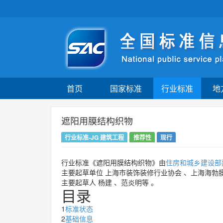
首页
国家标准
行业标准
地
遮阳用膜结构织物
行业标准-JG 建筑工程
推荐性
现行
行业标准《遮阳用膜结构织物》由
住房和城乡建设部
主要起草单位
上海市装饰装修行业协会
、
上海海勃
主要起草人
杨建
、
范炎明等
。
目录
1
标准状态
2
基础信息