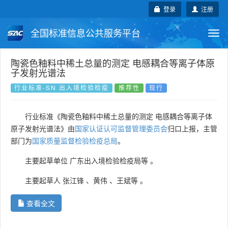
登录
注册
全国标准信息公共服务平台
Togg
navi
国家标准
行业标准
地方标准
陶瓷色釉料中稀土总量的测定 电感耦合等离子体原
子发射光谱法
团体标准
企业标准
国际标准
行业标准-SN 出入境检验检疫
推荐性
现行
国外标准
技术委员会
行业标准《陶瓷色釉料中稀土总量的测定 电感耦合等离子体
原子发射光谱法》由
国家认证认可监督管理委员会
归口上报，主管
部门为
国家质量监督检验检疫总局
。
主要起草单位
广东出入境检验检疫局等
。
主要起草人
张江锋
、
黄伟
、
王斌等
。
查看全文