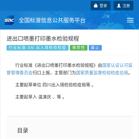
登录
注册
全国标准信息公共服务平台
Togg
navi
国家标准
行业标准
地方标准
进出口喷墨打印墨水检验规程
行业标准-SN 出入境检验检疫
推荐性
废止
团体标准
企业标准
国际标准
行业标准《进出口喷墨打印墨水检验规程》由
国家认证认可监
国外标准
技术委员会
督管理委员会
归口上报，主管部门为
国家质量监督检验检疫总局
。
主要起草单位
四川出入境检验检疫局等
。
主要起草人
温演庆
、
等
。
目录