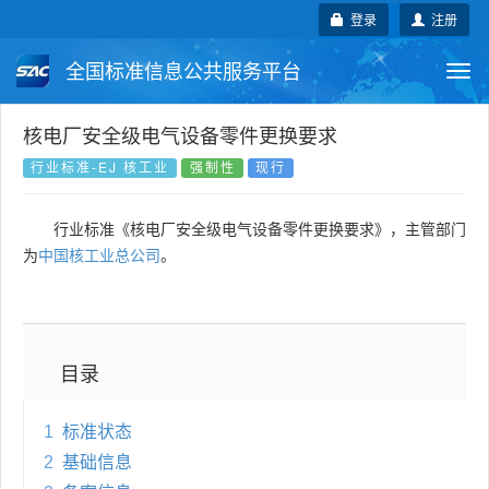
登录
注册
全国标准信息公共服务平台
Togg
navi
国家标准
行业标准
地方标准
核电厂安全级电气设备零件更换要求
行业标准-EJ 核工业
强制性
现行
团体标准
企业标准
国际标准
行业标准《核电厂安全级电气设备零件更换要求》，主管部门
国外标准
技术委员会
为
中国核工业总公司
。
目录
1
标准状态
2
基础信息