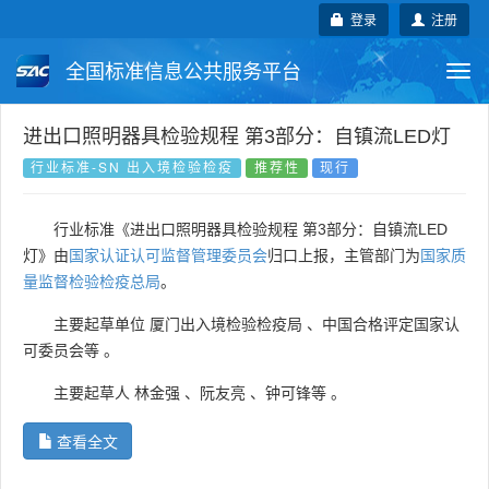
登录
注册
全国标准信息公共服务平台
Togg
navi
国家标准
行业标准
地方标准
进出口照明器具检验规程 第3部分：自镇流LED灯
行业标准-SN 出入境检验检疫
推荐性
现行
团体标准
企业标准
国际标准
行业标准《进出口照明器具检验规程 第3部分：自镇流LED
国外标准
技术委员会
灯》由
国家认证认可监督管理委员会
归口上报，主管部门为
国家质
量监督检验检疫总局
。
主要起草单位
厦门出入境检验检疫局
、
中国合格评定国家认
可委员会等
。
主要起草人
林金强
、
阮友亮
、
钟可锋等
。
查看全文