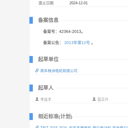
废止日期
2024-12-01
备案信息
备案号：42364-2013。
备案公告：
2013年第12号
。
起草单位
南车株洲电机有限公司
起草人
李益丰
蓝正升
相近标准(计划)
TB/T 3315-2024 机车车辆电机 牵引电动机 异步牵